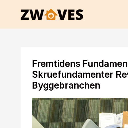
Gå
til
indholdet
Fremtidens Fundamen
Skruefundamenter Rev
Byggebranchen