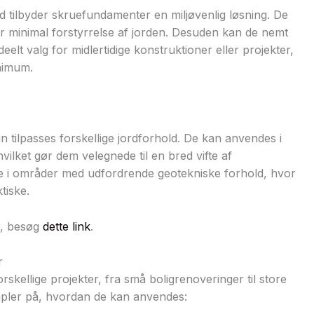
d tilbyder skruefundamenter en miljøvenlig løsning. De
r minimal forstyrrelse af jorden. Desuden kan de nemt
deelt valg for midlertidige konstruktioner eller projekter,
inimum.
n tilpasses forskellige jordforhold. De kan anvendes i
ilket gør dem velegnede til en bred vifte af
ige i områder med udfordrende geotekniske forhold, hvor
tiske.
r, besøg
dette link
.
r
kellige projekter, fra små boligrenoveringer til store
mpler på, hvordan de kan anvendes: