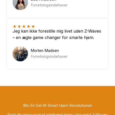
Forretningsindehaver
★
★
★
★
★
Jeg kan ikke forestille mig livet uden Z-Waves
– en ægte game changer for smarte hjem.
Morten Madsen
Forretningsindehaver
Bliv En Del Af Smart Hjem Revolutionen
Start din rejse mod et intelligent hjem i dag med Z-Waves